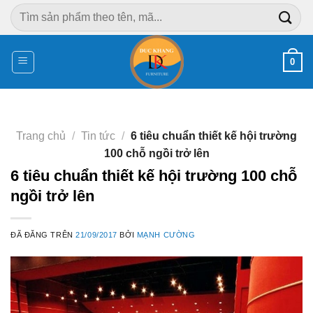
Chuyển
Tìm
đến
kiếm:
nội
dung
0
Trang chủ
/
Tin tức
/
6 tiêu chuẩn thiết kế hội trường
100 chỗ ngồi trở lên
6 tiêu chuẩn thiết kế hội trường 100 chỗ
ngồi trở lên
ĐÃ ĐĂNG TRÊN
21/09/2017
BỞI
MẠNH CƯỜNG