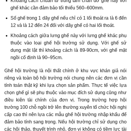
Khoảng cách chuẩn từ trung tâm chân đỡ ghế này với
ghế khác cần đảm bảo tối thiểu 560–600mm.
Số ghế trong 1 dãy ghế nếu chỉ có 1 lối thoát ra là 6 đến
12 và là 12 đến 24 đối với dãy ghế có hai lối thoát.
Khoảng cách giữa lưng ghế này với lưng ghế khác phụ
thuộc vào loại ghế hội trường sử dụng. Với ghế sử
dụng mặt lật thì khoảng cách là 89-90cm, với ghế mặt
ngồi cố định là 90–95cm.
Ghế hội trường là nội thất chính ở khu vực khán giả nói
riêng và toàn bộ hội trường nói chung nên các đơn vị cần
tính toán thật kỹ khi lựa chọn sản phẩm. Thực tế việc lựa
chọn ghế gì sẽ phụ thuộc vào mục đích sử dụng cũng như
điều kiện tài chính của đơn vị. Trong trường hợp hội
trường 100 chỗ ngồi trở lên thường xuyên tổ chức hội nghị
cấp cao thì nên lựa các mẫu ghế hội trường nhập khẩu để
đảm bảo tính sang trọng. Nếu hội trường chỉ sử dụng cho
các hội thảo, thuyết trình nhỏ, đơn vị không có tiềm lực tài