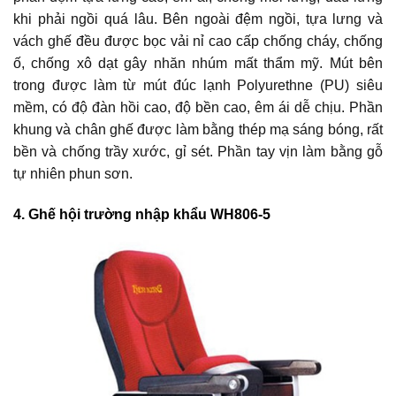
khi phải ngồi quá lâu. Bên ngoài đệm ngồi, tựa lưng và
vách ghế đều được bọc vải nỉ cao cấp chống cháy, chống
ố, chống xô dạt gây nhăn nhúm mất thẩm mỹ. Mút bên
trong được làm từ mút đúc lạnh Polyurethne (PU) siêu
mềm, có độ đàn hồi cao, độ bền cao, êm ái dễ chịu. Phần
khung và chân ghế được làm bằng thép mạ sáng bóng, rất
bền và chống trầy xước, gỉ sét. Phần tay vịn làm bằng gỗ
tự nhiên phun sơn.
4. Ghế hội trường nhập khẩu WH806-5