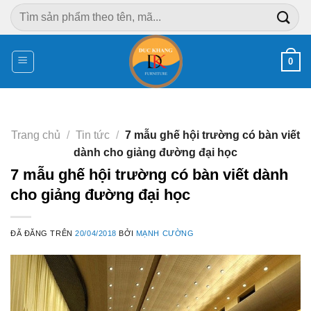
Chuyển
Tìm
đến
kiếm:
nội
dung
0
Trang chủ
/
Tin tức
/
7 mẫu ghế hội trường có bàn viết
dành cho giảng đường đại học
7 mẫu ghế hội trường có bàn viết dành
cho giảng đường đại học
ĐÃ ĐĂNG TRÊN
20/04/2018
BỞI
MẠNH CƯỜNG