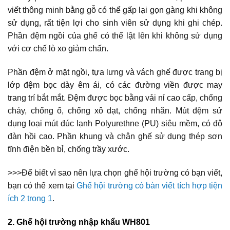
viết thông minh bằng gỗ có thể gấp lại gọn gàng khi không
sử dụng, rất tiện lợi cho sinh viên sử dụng khi ghi chép.
Phần đệm ngồi của ghế có thể lật lên khi không sử dụng
với cơ chế lò xo giảm chấn.
Phần đệm ở mặt ngồi, tựa lưng và vách ghế được trang bị
lớp đệm bọc dày êm ái, có các đường viền được may
trang trí bắt mắt. Đệm được bọc bằng vải nỉ cao cấp, chống
cháy, chống ố, chống xô dạt, chống nhăn. Mút đệm sử
dụng loại mút đúc lạnh Polyurethne (PU) siêu mềm, có độ
đàn hồi cao. Phần khung và chân ghế sử dụng thép sơn
tĩnh điện bền bỉ, chống trầy xước.
>>>Để biết vì sao nên lựa chọn ghế hội trường có bạn viết,
bạn có thể xem tại
Ghế hội trường có bàn viết tích hợp tiện
ích 2 trong 1
.
2. Ghế hội trường nhập khẩu WH801