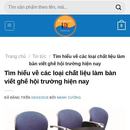
Chuyển
Tìm
đến
kiếm:
nội
dung
0
Trang chủ
/
Tin tức
/
Tìm hiểu về các loại chất liệu làm
bàn viết ghế hội trường hiện nay
Tìm hiểu về các loại chất liệu làm bàn
viết ghế hội trường hiện nay
ĐÃ ĐĂNG TRÊN
06/03/2018
BỞI
MẠNH CƯỜNG