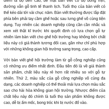
điểm là độ bền cao, bề mặt bàn viết có độ bóng mịn,
đường vẫn gỗ tinh tế thanh lịch. Tuổi thọ của bàn viết có
thể kéo dài tới vài chục năm. Bàn viết thường được lắp đặt
phía bên phải tay cầm ghế hoặc sau lưng ghế vô cùng tiện
dụng. Tuy nhiên các doanh nghiệp cũng cần cần nhắc và
xem xét thật kĩ trước khi quyết định có lựa chọn gỗ tự
nhiên làm bàn viết cho ghế hội trường hay không bởi chất
liệu này có giá thành tương đối cao, gần như chỉ phù hợp
với những không gian hội trường sang trọng, cao cấp.
Với bàn viết ghế hội trường làm từ gỗ công nghiệp cũng
có những ưu điểm nhất định. Đầu tiên đó là về giá thành
sản phẩm, chất liệu này rẻ hơn rất nhiều so với gỗ tự
nhiên. Thứ 2, màu sắc của gỗ công nghiệp vô cùng đa
dạng, các doanh nghiệp có thể thoải mái lựa chọn màu sắc
sao cho hài hòa không gian hội trường. Nhược điểm của
chất liệu này đó chính là tuổi thọ sản phẩm không được
cao, dễ bị ẩm mốc, bong tróc khi bị nước đổ vào.