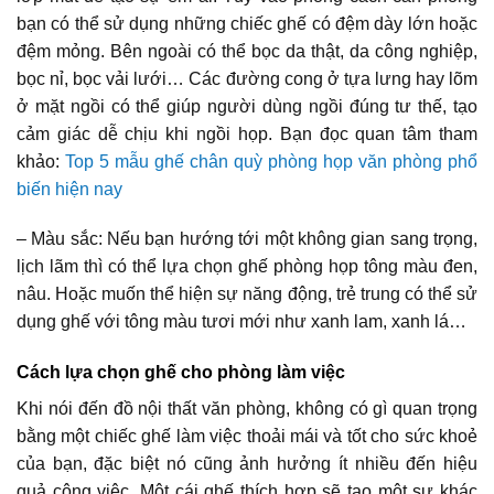
bạn có thể sử dụng những chiếc ghế có đệm dày lớn hoặc
đệm mỏng. Bên ngoài có thể bọc da thật, da công nghiệp,
bọc nỉ, bọc vải lưới… Các đường cong ở tựa lưng hay lõm
ở mặt ngồi có thể giúp người dùng ngồi đúng tư thế, tạo
cảm giác dễ chịu khi ngồi họp. Bạn đọc quan tâm tham
khảo:
Top 5 mẫu ghế chân quỳ phòng họp văn phòng phổ
biến hiện nay
– Màu sắc: Nếu bạn hướng tới một không gian sang trọng,
lịch lãm thì có thể lựa chọn ghế phòng họp tông màu đen,
nâu. Hoặc muốn thể hiện sự năng động, trẻ trung có thể sử
dụng ghế với tông màu tươi mới như xanh lam, xanh lá…
Cách lựa chọn ghế cho phòng làm việc
Khi nói đến đồ nội thất văn phòng, không có gì quan trọng
bằng một chiếc ghế làm việc thoải mái và tốt cho sức khoẻ
của bạn, đặc biệt nó cũng ảnh hưởng ít nhiều đến hiệu
quả công việc. Một cái ghế thích hợp sẽ tạo một sự khác