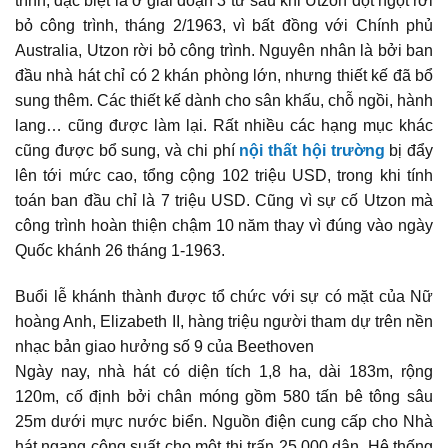
trình, đặc biệt là ở giai đoạn 3 từ sau khi Utzon đột ngột rời
bỏ công trình, tháng 2/1963, vì bất đồng với Chính phủ
Australia, Utzon rời bỏ công trình. Nguyên nhân là bởi ban
đầu nhà hát chỉ có 2 khán phòng lớn, nhưng thiết kế đã bổ
sung thêm. Các thiết kế dành cho sân khấu, chỗ ngồi, hành
lang… cũng được làm lại. Rất nhiều các hạng mục khác
cũng được bổ sung, và chi phí
nội thất hội trường
bị đẩy
lên tới mức cao, tổng cộng 102 triệu USD, trong khi tính
toán ban đầu chỉ là 7 triệu USD. Cũng vì sự cố Utzon mà
công trình hoàn thiện chậm 10 năm thay vì đúng vào ngày
Quốc khánh 26 tháng 1-1963.
Buổi lễ khánh thành được tổ chức với sự có mặt của Nữ
hoàng Anh, Elizabeth II, hàng triệu người tham dự trên nền
nhạc bản giao hưởng số 9 của Beethoven
Ngày nay, nhà hát có diện tích 1,8 ha, dài 183m, rộng
120m, cố định bởi chân móng gồm 580 tấn bê tông sâu
25m dưới mực nước biển. Nguồn điện cung cấp cho Nhà
hát ngang công suất cho một thị trấn 25.000 dân. Hệ thống