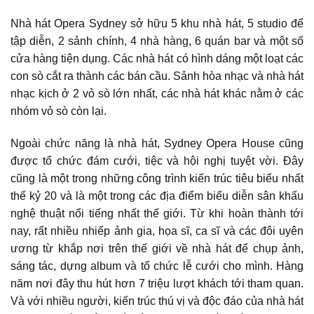
Nhà hát Opera Sydney sở hữu 5 khu nhà hát, 5 studio để
tập diễn, 2 sảnh chính, 4 nhà hàng, 6 quán bar và một số
cửa hàng tiện dụng. Các nhà hát có hình dáng một loạt các
con sò cắt ra thành các bán cầu. Sảnh hòa nhạc và nhà hát
nhạc kịch ở 2 vỏ sò lớn nhất, các nhà hát khác nằm ở các
nhóm vỏ sò còn lại.
Ngoài chức năng là nhà hát, Sydney Opera House cũng
được tổ chức đám cưới, tiệc và hội nghị tuyệt vời. Đây
cũng là một trong những công trình kiến trúc tiêu biểu nhất
thế kỷ 20 và là một trong các địa điểm biểu diễn sân khấu
nghệ thuật nổi tiếng nhất thế giới. Từ khi hoàn thành tới
nay, rất nhiều nhiếp ảnh gia, họa sĩ, ca sĩ và các đôi uyên
ương từ khắp nơi trên thế giới về nhà hát để chụp ảnh,
sáng tác, dựng album và tổ chức lễ cưới cho mình. Hàng
năm nơi đây thu hút hơn 7 triệu lượt khách tới tham quan.
Và với nhiều người, kiến trúc thú vị và độc đáo của nhà hát