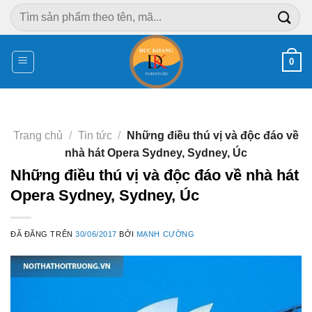
Chuyển
Tìm
đến
kiếm:
nội
dung
0
Trang chủ
/
Tin tức
/
Những điều thú vị và độc đáo về
nhà hát Opera Sydney, Sydney, Úc
Những điều thú vị và độc đáo về nhà hát
Opera Sydney, Sydney, Úc
ĐÃ ĐĂNG TRÊN
30/06/2017
BỞI
MẠNH CƯỜNG