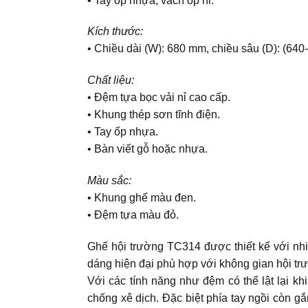
• Tay ốp nhựa, vách ốp nỉ.
Kích thước:
• Chiều dài (W): 680 mm, chiều sâu (D): (64
Chất liệu:
• Đệm tựa bọc vải nỉ cao cấp.
• Khung thép sơn tĩnh điện.
• Tay ốp nhựa.
• Bàn viết gỗ hoặc nhựa.
Màu sắc:
• Khung ghế màu đen.
• Đệm tựa màu đỏ.
Ghế hội trường TC314 được thiết kế với nhi
dáng hiện đại phù hợp với không gian hội tr
Với các tính năng như đệm có thể lật lại k
chống xê dịch. Đặc biệt phía tay ngồi còn gắ