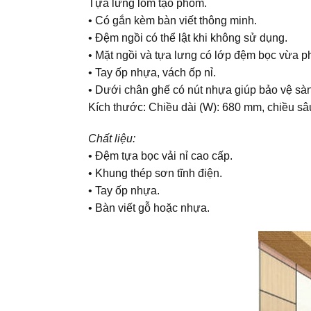
Tựa lưng lõm tạo phom.
• Có gắn kèm bàn viết thông minh.
• Đệm ngồi có thể lật khi không sử dụng.
• Mặt ngồi và tựa lưng có lớp đệm bọc vừa ph
• Tay ốp nhựa, vách ốp nỉ.
• Dưới chân ghế có nút nhựa giúp bảo vệ sà
Kích thước: Chiều dài (W): 680 mm, chiều sâ
Chất liệu:
• Đệm tựa bọc vải nỉ cao cấp.
• Khung thép sơn tĩnh điện.
• Tay ốp nhựa.
• Bàn viết gỗ hoặc nhựa.