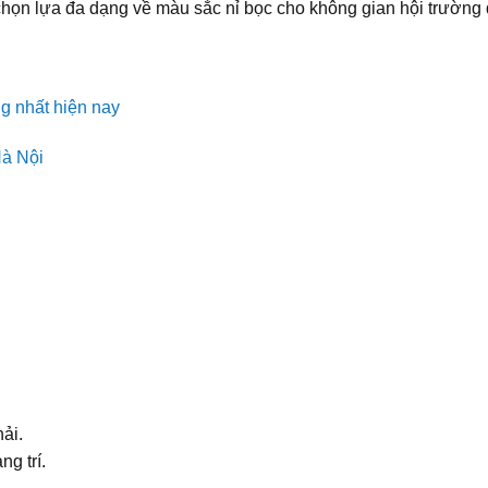
chọn lựa đa dạng về màu sắc nỉ bọc cho không gian hội trường
g nhất hiện nay
Hà Nội
ải.
g trí.