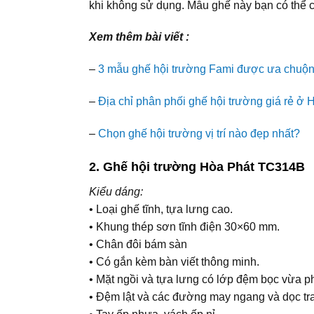
khi không sử dụng. Mẫu ghế này bạn có thể 
Xem thêm bài viết :
–
3 mẫu ghế hội trường Fami được ưa chuộn
–
Địa chỉ phân phối ghế hội trường giá rẻ ở 
–
Chọn ghế hội trường vị trí nào đẹp nhất?
2. Ghế hội trường Hòa Phát TC314B
Kiểu dáng:
• Loại ghế tĩnh, tựa lưng cao.
• Khung thép sơn tĩnh điện 30×60 mm.
• Chân đôi bám sàn
• Có gắn kèm bàn viết thông minh.
• Mặt ngồi và tựa lưng có lớp đệm bọc vừa ph
• Đệm lật và các đường may ngang và dọc tran