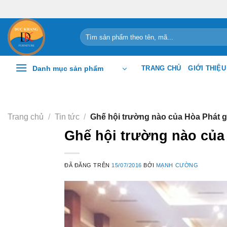
Chuyển
đến
nội
Tìm
kiếm:
dung
Danh mục sản phẩm
TRANG CHỦ
GIỚI THIỆU
Trang chủ
/
Tin tức
/
Ghế hội trường nào của Hòa Phát gi
Ghế hội trường nào của 
ĐÃ ĐĂNG TRÊN
15/07/2016
BỞI
MẠNH CƯỜNG