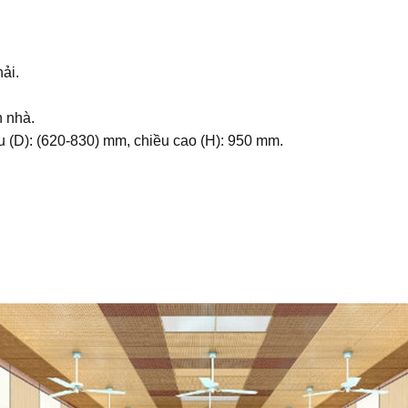
ải.
n nhà.
u (D): (620-830) mm, chiều cao (H): 950 mm.