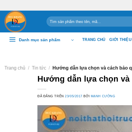
Chuyển
đến
nội
Tìm
kiếm:
dung
Danh mục sản phẩm
TRANG CHỦ
GIỚI THIỆU
Trang chủ
/
Tin tức
/
Hướng dẫn lựa chọn và cách bảo qu
Hướng dẫn lựa chọn và 
ĐÃ ĐĂNG TRÊN
23/05/2017
BỞI
MẠNH CƯỜNG