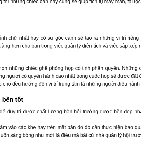
 thì những chiếc bàn này cũng sẽ giúp tích tụ may mắn, tài lộc 
ình chữ nhật hay có sự góc cạnh sẽ tạo ra những vị trí riên
àng hơn cho bạn trong việc quản lý diện tích và việc sắp xếp
chọn những chiếc ghế phòng họp có tính phân quyền. Những c
g người có quyền hành cao nhất trong cuộc họp sẽ được đặt 
cho đều hướng đến vị trí trung tâm là những người điều hành 
 bền tốt
để duy trì được chất lượng bàn hội trường được bền đẹp nh
bám vào các khe hay trên mặt bàn do đó cần thực hiện bảo q
luôn sáng bóng như mới là điều mà bất cứ nhà quản lý hội trư