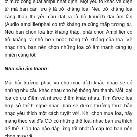
ở mức công suất ampli nhất định. Một yếu tố khác về điện
tử mà bạn cần lưu ý là trở kháng loa. Nếu trở kháng loa
càng thấp thì yêu cầu đặt ra là bộ khuếch đại âm tần
(Audio amplifier)phải có trở kháng ra cũng thấp tương tự.
Nếu bạn chọn loa trở kháng thấp, phải chọn Amplifier có
trở kháng ra nhỏ hơn hoặc bằng trở kháng của loa. Về
nhạc tính, bạn nên chọn những loa có âm thanh càng tự
nhiên càng tốt.
Nhu cầu âm thanh:
Mỗi hội trường phục vụ cho mục đích khác nhau sẽ có
những nhu cầu khác nhau cho hệ thống âm thanh. Mỗi loại
loa có ưu điểm và nhược điểm khác nhau. Tìm được loa
hợp sở thích nghe nhạc, bạn sẽ được thưởng thức bản
nhạc yêu thích một cách tuyệt vời. Khi chọn mua loa, hãy
mang theo vài đĩa CD có những thể loại nhạc bạn ưa thích
để thử. Cặp loa nào đáp ứng tốt nhất là cặp loa bạn nên
chọn mua về.