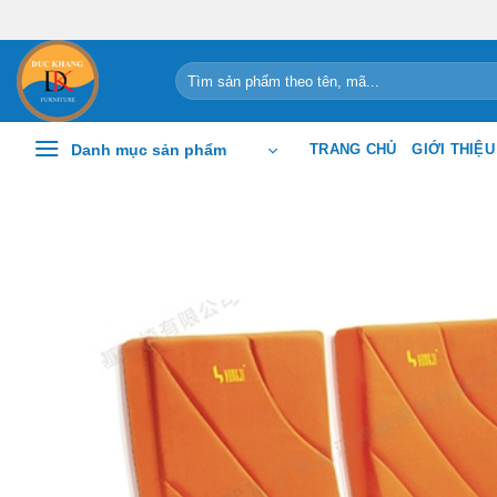
Chuyển
đến
nội
Tìm
kiếm:
dung
Danh mục sản phẩm
TRANG CHỦ
GIỚI THIỆU