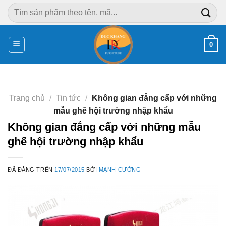
Chuyển
Tìm
đến
kiếm:
nội
dung
0
Trang chủ
/
Tin tức
/
Không gian đẳng cấp với những
mẫu ghế hội trường nhập khẩu
Không gian đẳng cấp với những mẫu
ghế hội trường nhập khẩu
ĐÃ ĐĂNG TRÊN
17/07/2015
BỞI
MẠNH CƯỜNG