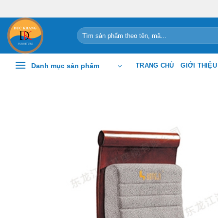
Chuyển
đến
nội
Tìm
kiếm:
dung
Danh mục sản phẩm
TRANG CHỦ
GIỚI THIỆU