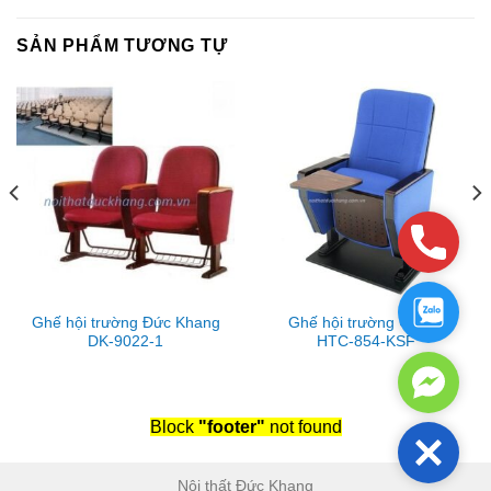
SẢN PHẨM TƯƠNG TỰ
Phone
Zalo
Ghế hội trường Đức Khang
Ghế hội trường Gauss
DK-9022-1
HTC-854-KSF
Facebo
Messen
Block
"footer"
not found
Close
Nội thất Đức Khang