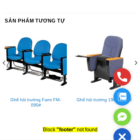
SẢN PHẨM TƯƠNG TỰ
Phone
Zalo
Ghế hội trường Fami FM-
Ghế hội trường 190 HT01-2
095#
Facebo
Messen
Block
"footer"
not found
Close