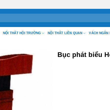
NỘI THẤT HỘI TRƯỜNG
NỘI THẤT LIÊN QUAN
VÁCH NGĂN 
Bục phát biểu H