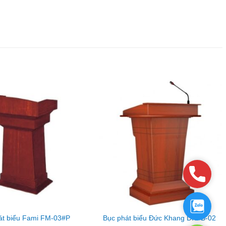
Phone
Zalo
át biểu Fami FM-03#P
Bục phát biểu Đức Khang DKPB-02