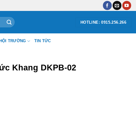
HOTLINE: 0915.256.266
HỘI TRƯỜNG
TIN TỨC
Đức Khang DKPB-02