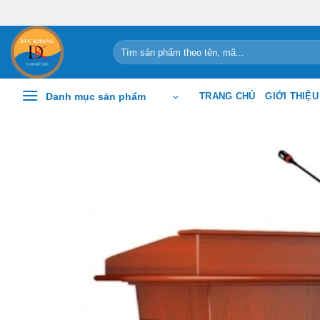
Chuyển
đến
nội
Tìm
kiếm:
dung
Danh mục sản phẩm
TRANG CHỦ
GIỚI THIỆU