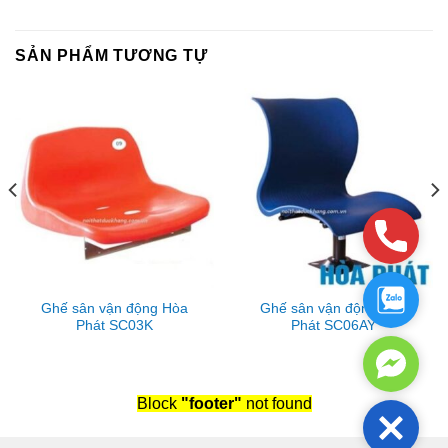
SẢN PHẨM TƯƠNG TỰ
Phone
Zalo
Ghế sân vận động Hòa
Ghế sân vận động Hòa
Phát SC03K
Phát SC06AY
Facebo
Messen
Block
"footer"
not found
Close