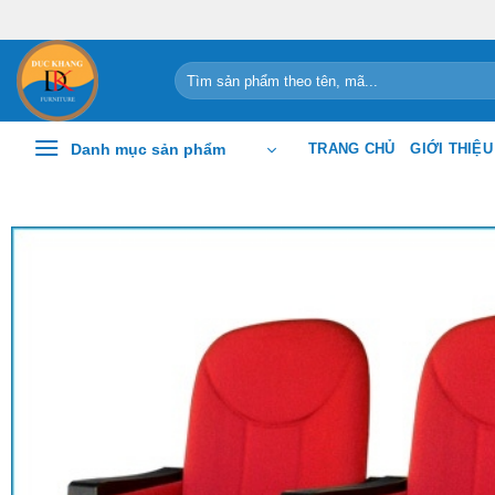
Chuyển
đến
nội
Tìm
kiếm:
dung
Danh mục sản phẩm
TRANG CHỦ
GIỚI THIỆU